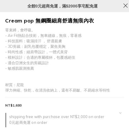
全館0元超商免運，滿$2000享宅配免運
Cream pop 無鋼圈細肩舒適無痕內衣
零束縛，會呼吸。
- Air Fit熱貼合技術，無車縫線，無痕，零著感
- 科技面料：吸濕排汗 ， 舒適親膚
- 3D剪裁：副乳包覆穩定，聚焦美胸
- 時尚性感：細肩帶設計，一體式美背
- 模杯設計：合適的專屬模杯，包覆感絕佳
- 適合亞洲女生的剪裁設計
- 敏感肌親測推薦
材質：尼龍 
彈力伸縮、快乾，在清洗收納上，還有不易皺、不易縮水等特性
NT$1,680
shipping free with purchase over NT$2,000 on order
0元超商免運 on order