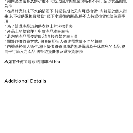
* 如商品因螢幕及解析度不同造成圖片顏色呈現略有不同，請以實品顏色
為準
* 在吊牌完好未下水的情況下,於鑑賞期七天內可退換貨* 內褲基於個人衛
生,恕不提供退換貨服務* 經下水過後的商品,將不支持退換貨維修注意事
項
* 為了辨識產品請勿將衣物上的洗標剪去
* 產品上的標籤即可申效產品維修服務
* 若您的產品需要維修,請直接聯繫客服人員
* 關於維修收費方式, 將會依照個人修改需求做不同的報價
* 內褲基於個人衛生,恕不提供維修服務若無法辨識為丹咪摩兒的產品,視
同平行輸入之產品,將拒絕提供修及退換貨服務
📥如有任何問題歡迎詢問DM Bra
Additional Details