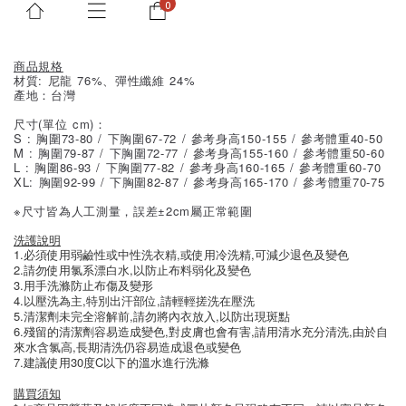
Description
Shipping & Payment
Customer Reviews
商品規格
材質: 尼龍 76%、彈性纖維 24%
產地：台灣
尺寸(單位 cm)：
S : 胸圍73-80 / 下胸圍67-72 / 參考身高150-155 / 參考體重40-50
M : 胸圍79-87 / 下胸圍72-77 / 參考身高155-160 / 參考體重50-60
L : 胸圍86-93 / 下胸圍77-82 / 參考身高160-165 / 參考體重60-70
XL: 胸圍92-99 / 下胸圍82-87 / 參考身高165-170 / 參考體重70-75
※尺寸皆為人工測量，誤差±2cm屬正常範圍
洗護說明
1.必須使用弱鹼性或中性洗衣精,或使用冷洗精,可減少退色及變色
2.請勿使用氯系漂白水,以防止布料弱化及變色
3.用手洗滌防止布傷及變形
4.以壓洗為主,特別出汗部位,請輕輕搓洗在壓洗
5.清潔劑未完全溶解前,請勿將內衣放入,以防出現斑點
6.殘留的清潔劑容易造成變色,對皮膚也會有害,請用清水充分清洗,由於自
來水含氯高,長期清洗仍容易造成退色或變色
7.建議使用30度C以下的溫水進行洗滌
購買須知