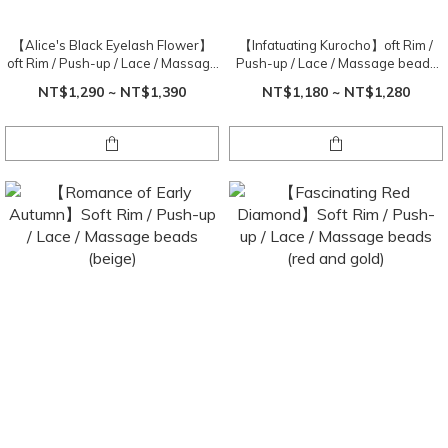
【Alice's Black Eyelash Flower】
【Infatuating Kurocho】oft Rim /
oft Rim / Push-up / Lace / Massage
Push-up / Lace / Massage beads
beads (black and (black and
(black)
NT$1,290 ~ NT$1,390
NT$1,180 ~ NT$1,280
beige)