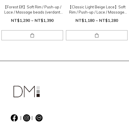
【Forest Elf】Soft Rim / Push-up /
【Classic Light Beige Lace】Soft
Lace / Massage beads (verdant
Rim / Push-up / Lace / Massage
and gold)
beads (beige)
NT$1,290 ~ NT$1,390
NT$1,180 ~ NT$1,280
|
|