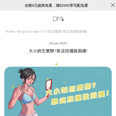
全館0元超商免運，滿$2000享宅配免運
Home
/
Blog list page
/
大小奶怎麼辦?靠這招擺脫困擾!
14 Jun 2023
大小奶怎麼辦?靠這招擺脫困擾!