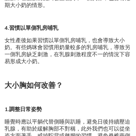
期大小奶的情形。
4.
習慣以單側乳房哺乳
女性產後如果習慣以單側乳房哺乳，也會導致大小
奶。有些媽咪會習慣用奶量較多的乳房哺乳，導致另
一側乳房缺乏刺激，在乳腺刺激程度不一的情況下容
易形成大小奶。
大小胸如何改善？
1.
調整日常姿勢
睡覺時應以平躺代替側睡與趴睡，避免日後持續壓迫
乳腺，有助於緩解胸部不對稱，此外我們也可以從坐
姿方面著手，戒掉駝背或翹腳的習慣，避免脊椎兩側