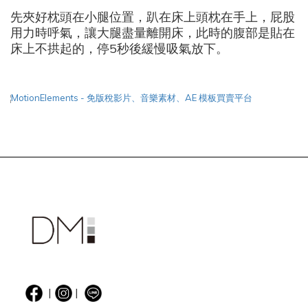
先夾好枕頭在小腿位置，趴在床上頭枕在手上，屁股
用力時呼氣，讓大腿盡量離開床，此時的腹部是貼在
床上不拱起的，停5秒後緩慢吸氣放下。
|
|