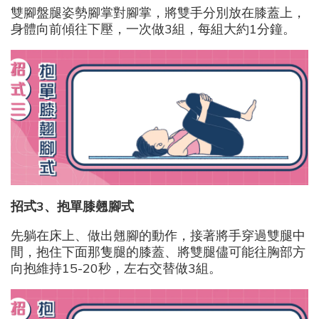
雙腳盤腿姿勢腳掌對腳掌，將雙手分別放在膝蓋上，
身體向前傾往下壓，一次做3組，每組大約1分鐘。
招式3
、抱單膝翹腳式
先躺在床上、做出翹腳的動作，接著將手穿過雙腿中
間，抱住下面那隻腿的膝蓋、將雙腿儘可能往胸部方
向抱維持15-20秒，左右交替做3組。