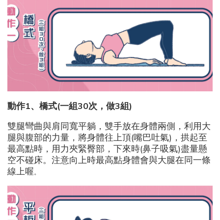
動作1
、橋式(
一組30
次，做3
組)
雙腿彎曲與肩同寬平躺，雙手放在身體兩側，利用大
腿與腹部的力量，將身體往上頂(嘴巴吐氣)，拱起至
最高點時，用力夾緊臀部，下來時(鼻子吸氣)盡量懸
空不碰床。注意向上時最高點身體會與大腿在同一條
線上喔
。