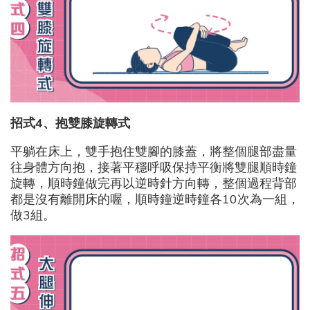
招式4
、抱雙膝旋轉式
平躺在床上，雙手抱住雙腳的膝蓋，將整個腿部盡量
往身體方向抱，接著平穩呼吸保持平衡將雙腿順時鐘
旋轉，順時鐘做完再以逆時針方向轉，整個過程背部
都是沒有離開床的喔，順時鐘逆時鐘各10次為一組，
做3組。