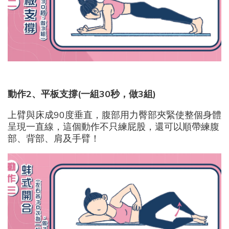
動作2
、平板支撐(
一組30
秒，做3
組)
上臂與床成90度垂直，腹部用力臀部夾緊使整個身體
呈現一直線，這個動作不只練屁股，還可以順帶練腹
部、背部、肩及手臂！