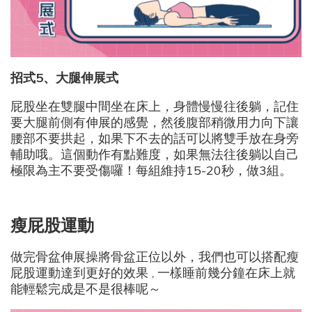
招式5
、大腿伸展式
屁股坐在雙腿中間坐在床上，身體慢慢往後躺，記住
要大腿前側有伸展的感覺，然後腹部稍微用力向下讓
腰部不要拱起，如果下不去的話可以將雙手放在身旁
輔助哦。這個動作有點難度，如果無法往後躺以自己
極限為主不要受傷囉！每組維持15-20秒，做3組。
瘦屁股運動
做完骨盆伸展操將骨盆正位以外，我們也可以搭配瘦
屁股運動達到更好的效果
一樣睡前幾分鐘在床上就
，
能輕鬆完成是不是很棒呢～