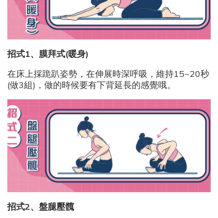
招式1
、膜拜式(
暖身)
在床上採跪趴姿勢，在伸展時深呼吸，維持15~20秒
(做3組)，做的時候要有下背延長的感覺哦。
招式2
、盤腿壓髖