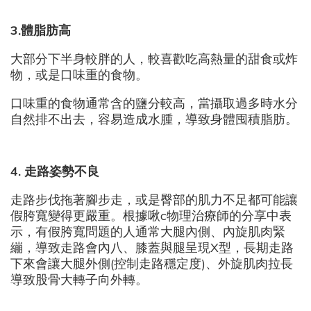
3.
體脂肪高
大部分下半身較胖的人，較喜歡吃高熱量的甜食或炸
物，或是口味重的食物。
口味重的食物通常含的鹽分較高，當攝取過多時水分
自然排不出去，容易造成水腫，導致身體囤積脂肪。
4.
走路姿勢不良
走路步伐拖著腳步走，或是臀部的肌力不足都可能讓
假胯寬變得更嚴重。根據啾c物理治療師的分享中表
示，有假胯寬問題的人通常大腿內側、內旋肌肉緊
繃，導致走路會內八、膝蓋與腿呈現X型，長期走路
下來會讓大腿外側(控制走路穩定度)、外旋肌肉拉長
導致股骨大轉子向外轉。