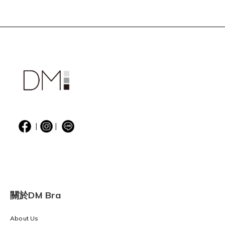
|
|
關於DM Bra
About Us