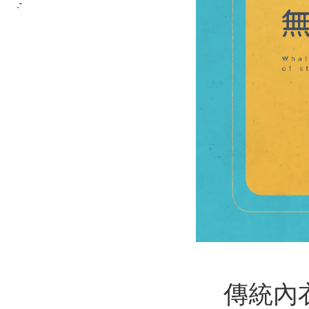
̖́-
傳統內