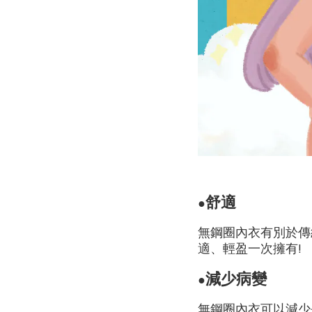
舒適
●
無鋼圈內衣有別於傳
適、輕盈一次擁有!
減少病變
●
無鋼圈內衣可以減少