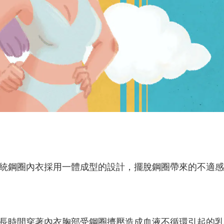
統鋼圈內衣採用一體成型的設計，擺脫鋼圈帶來的不適感
長時間穿著內衣胸部受鋼圈擠壓造成血液不循環引起的乳