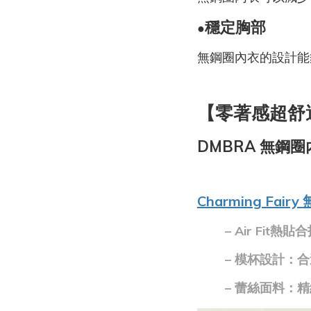
穩定胸部
●
無鋼圈內衣的設計能
【零著感超舒
DMBRA 無鋼
Charming Fairy
– Air Fi
– 模杯設計：
– 蕾絲面料：