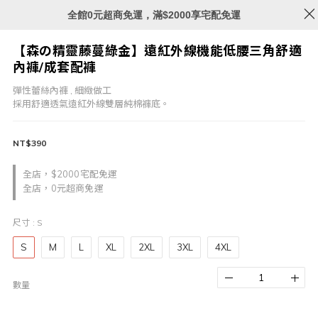
全館0元超商免運，滿$2000享宅配免運
【森の精靈藤蔓綠金】遠紅外線機能低腰三角舒適
內褲/成套配褲
彈性蕾絲內褲 , 細緻做工
採用舒適透氣遠紅外線雙層純棉褲底。
NT$390
全店，$2000宅配免運
全店，0元超商免運
尺寸
: S
S
M
L
XL
2XL
3XL
4XL
數量