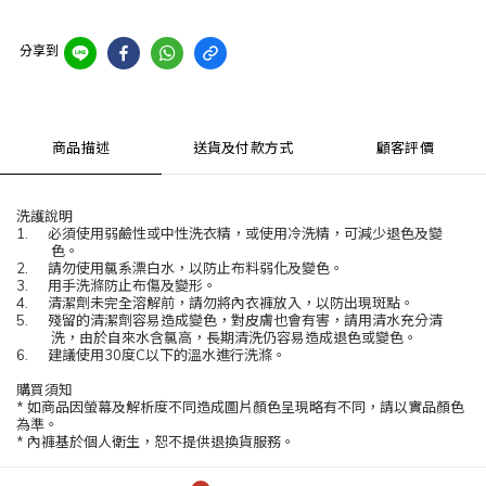
分享到
商品描述
送貨及付款方式
顧客評價
洗護說明
1.
必須使用弱鹼性或中性洗衣精，或使用冷洗精，可減少退色及變
色。
2.
請勿使用氯系漂白水，以防止布料弱化及變色。
3.
用手洗滌防止布傷及變形。
4.
清潔劑未完全溶解前，請勿將內衣褲放入，以防出現斑點。
5.
殘留的清潔劑容易造成變色，對皮膚也會有害，請用清水充分清
洗，由於自來水含氯高，長期清洗仍容易造成退色或變色。
6.
建議使用
30
度
C
以下的溫水進行洗滌。
購買須知
*
如商品因螢幕及解析度不同造成圖片顏色呈現略有不同，請以實品顏色
為準。
*
內褲基於個人衛生，恕不提供退換貨服務。
📥如有任何問題歡迎詢問丹咪摩兒