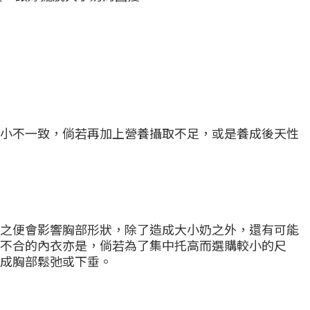
小不一致，倘若再加上營養攝取不足，或是養成後天性
之便會影響胸部形狀，除了造成大小奶之外，還有可能
不合的內衣亦是，倘若為了集中托高而選購較小的尺
成胸部鬆弛或下垂。