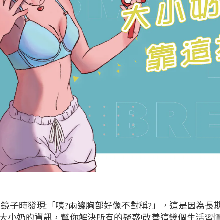
鏡子時發現:「咦?兩邊胸部好像不對稱?」，這是因為長
大小奶的資訊，幫你解決所有的疑惑!改善這幾個生活習