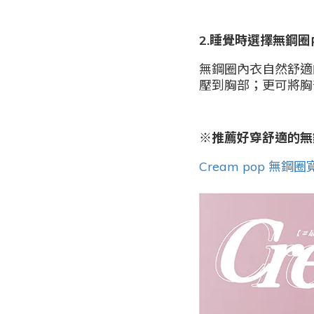
2.
睡覺時選擇無鋼圈
無鋼圈內衣自然舒適
壓到胸部；更可將胸
※推薦好穿舒適的無
Cream pop 無