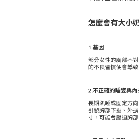
怎麼會有大小
1.
基因
部分女性的胸部不對
的不良習慣便會導致
2.
不正確的睡姿與內
長期趴睡或固定方向
引發胸部下垂、外擴
寸，可能會壓迫胸部