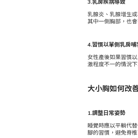
3.
乳房疾病導致
乳腺炎、乳腺增生或
其中一側胸部，也會
4.
習慣以單側乳房哺
女性產後如果習慣以
激程度不一的情況下
大小胸如何改
1.
調整日常姿勢
睡覺時應以平躺代替
腳的習慣，避免脊椎