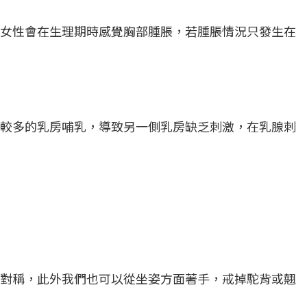
女性會在生理期時感覺胸部腫脹，若腫脹情況只發生在
較多的乳房哺乳，導致另一側乳房缺乏刺激，在乳腺刺
對稱，此外我們也可以從坐姿方面著手，戒掉駝背或翹