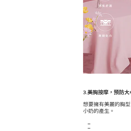
3.
美胸按摩，預防大
想要擁有美麗的胸型
小奶的產生。