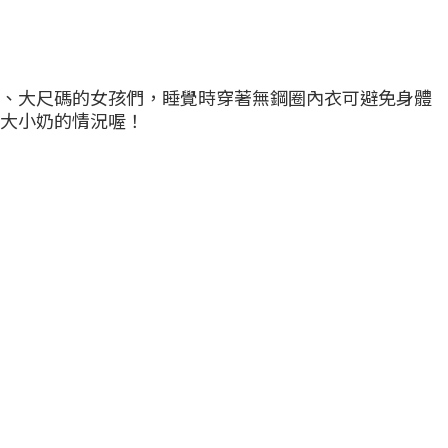
、大尺碼的女孩們，睡覺時穿著無鋼圈內衣可避免身體
大小奶的情況喔！