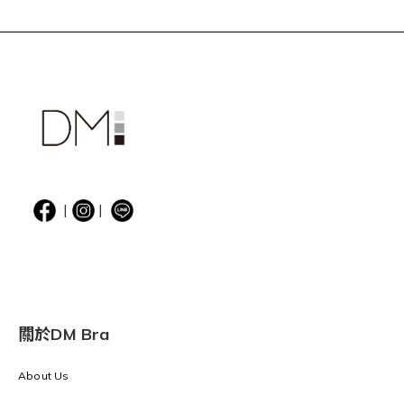
|
|
關於DM Bra
About Us