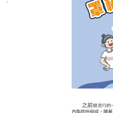
̖́-
之前
很流行的
內脂肪所組成，隨著