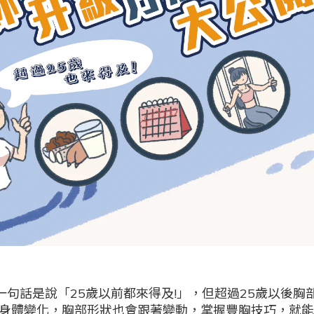
一句話是說「25歲以前都來得及!」，但超過25歲以後胸
身體變化，胸部形狀也會跟著變動，掌握豐胸技巧，就能