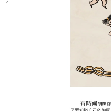
̖́-
有時候
明明穿
了要知道自己的胸圍